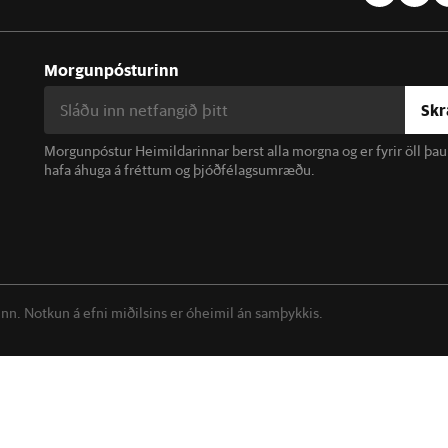
Morgunpósturinn
Skr
Morgunpóstur Heimildarinnar berst alla morgna og er fyrir öll þa
hafa áhuga á fréttum og þjóðfélagsumræðu.
linn. Notkun á efni miðilsins er óheimil án samþykkis.