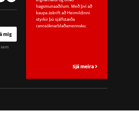
hagsmunaaðilum. Með því að
kaupa áskrift að Heimildinni
styrkir þú sjálfstæða
rannsóknarblaðamennsku.
á mig
u sem
Sjá meira