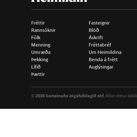
Fréttir
Fasteignir
Rannsóknir
Blöð
Fólk
Áskrift
Menning
Fréttabréf
Umræða
Um Heimildina
Þekking
Benda á frétt
Lífið
Auglýsingar
Þættir
©
2026 Sameinaða útgáfufélagið ehf.
Allur réttur áski