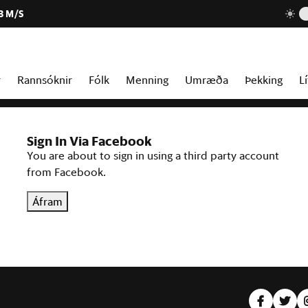
3 M/S
r
Rannsóknir
Fólk
Menning
Umræða
Þekking
Lí
Sign In Via Facebook
You are about to sign in using a third party account
from Facebook.
Áfram