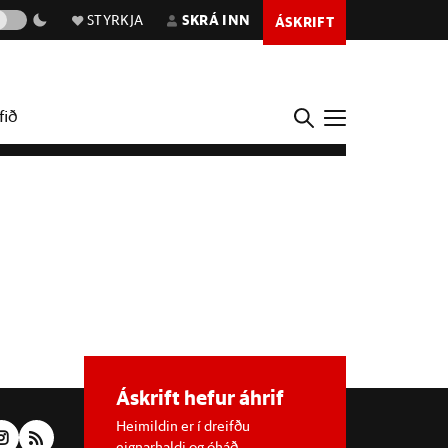
STYRKJA
SKRÁ INN
ÁSKRIFT
fið
Áskrift hefur áhrif
Heimildin er í dreifðu
eignarhaldi og óháð