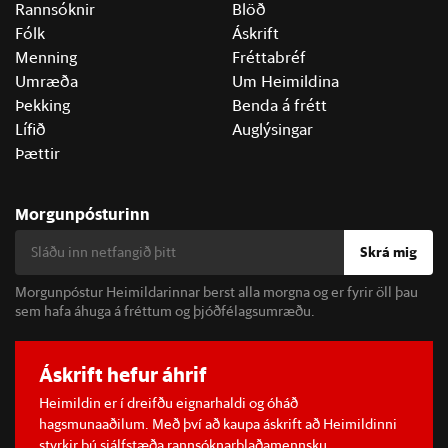
Rannsóknir
Blöð
Fólk
Áskrift
Menning
Fréttabréf
Umræða
Um Heimildina
Þekking
Benda á frétt
Lífið
Auglýsingar
Þættir
Morgunpósturinn
Skrá mig
Morgunpóstur Heimildarinnar berst alla morgna og er fyrir öll þau
sem hafa áhuga á fréttum og þjóðfélagsumræðu.
Áskrift hefur áhrif
Heimildin er í dreifðu eignarhaldi og óháð
hagsmunaaðilum. Með því að kaupa áskrift að Heimildinni
styrkir þú sjálfstæða rannsóknarblaðamennsku.