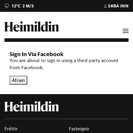
12°C
2 M/S
SKRÁ INN
Sign In Via Facebook
You are about to sign in using a third party account
from Facebook.
Áfram
Fréttir
Fasteignir