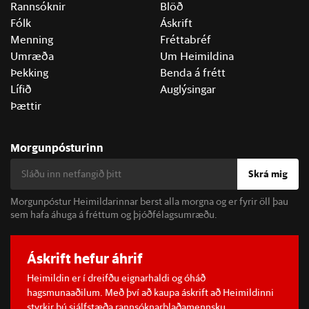
Rannsóknir
Blöð
Fólk
Áskrift
Menning
Fréttabréf
Umræða
Um Heimildina
Þekking
Benda á frétt
Lífið
Auglýsingar
Þættir
Morgunpósturinn
Skrá mig
Morgunpóstur Heimildarinnar berst alla morgna og er fyrir öll þau
sem hafa áhuga á fréttum og þjóðfélagsumræðu.
Áskrift hefur áhrif
Heimildin er í dreifðu eignarhaldi og óháð
hagsmunaaðilum. Með því að kaupa áskrift að Heimildinni
styrkir þú sjálfstæða rannsóknarblaðamennsku.