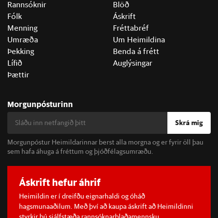
Rannsóknir
Blöð
Fólk
Áskrift
Menning
Fréttabréf
Umræða
Um Heimildina
Þekking
Benda á frétt
Lífið
Auglýsingar
Þættir
Morgunpósturinn
Skrá mig
Morgunpóstur Heimildarinnar berst alla morgna og er fyrir öll þau
sem hafa áhuga á fréttum og þjóðfélagsumræðu.
Áskrift hefur áhrif
Heimildin er í dreifðu eignarhaldi og óháð
hagsmunaaðilum. Með því að kaupa áskrift að Heimildinni
styrkir þú sjálfstæða rannsóknarblaðamennsku.