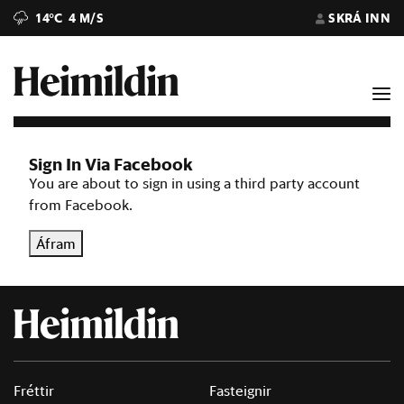
14°C
4 M/S
SKRÁ INN
Sign In Via Facebook
You are about to sign in using a third party account
from Facebook.
Áfram
Fréttir
Fasteignir