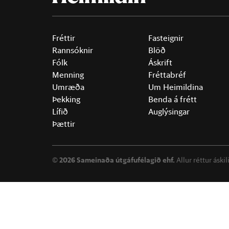
Fréttir
Fasteignir
Rannsóknir
Blöð
Fólk
Áskrift
Menning
Fréttabréf
Umræða
Um Heimildina
Þekking
Benda á frétt
Lífið
Auglýsingar
Þættir
©
2026 Sameinaða útgáfufélagið ehf.
Allur réttur áski