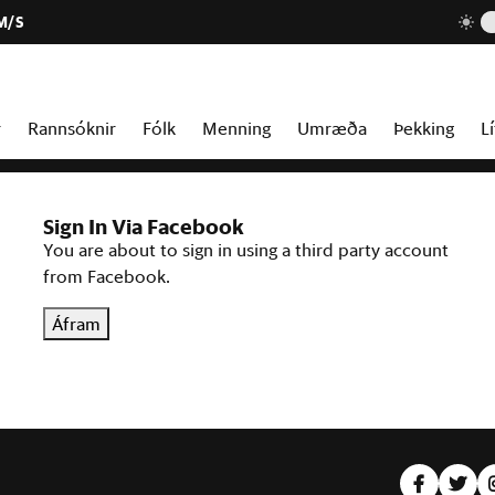
M/S
r
Rannsóknir
Fólk
Menning
Umræða
Þekking
Lí
Sign In Via Facebook
You are about to sign in using a third party account
from Facebook.
Áfram