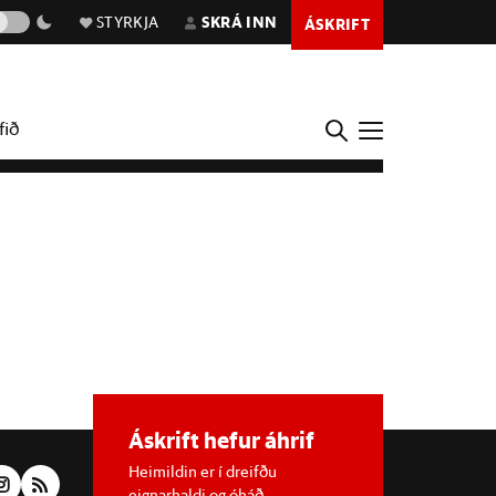
STYRKJA
SKRÁ INN
ÁSKRIFT
fið
Áskrift hefur áhrif
Heimildin er í dreifðu
eignarhaldi og óháð