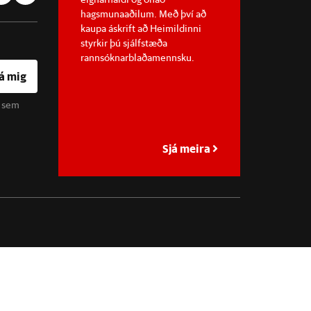
hagsmunaaðilum. Með því að
kaupa áskrift að Heimildinni
styrkir þú sjálfstæða
rannsóknarblaðamennsku.
á mig
u sem
Sjá meira