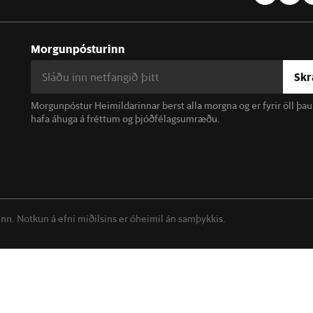
Morgunpósturinn
Skr
Morgunpóstur Heimildarinnar berst alla morgna og er fyrir öll þa
hafa áhuga á fréttum og þjóðfélagsumræðu.
linn. Notkun á efni miðilsins er óheimil án samþykkis.