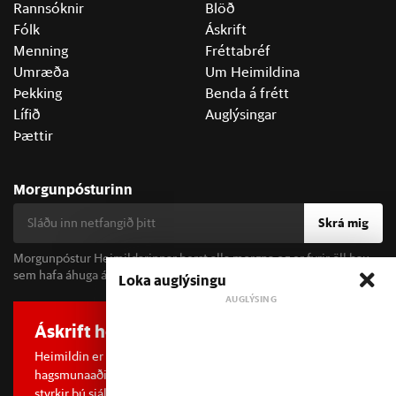
Rannsóknir
Blöð
Fólk
Áskrift
Menning
Fréttabréf
Umræða
Um Heimildina
Þekking
Benda á frétt
Lífið
Auglýsingar
Þættir
Morgunpósturinn
Skrá mig
Morgunpóstur Heimildarinnar berst alla morgna og er fyrir öll þau
sem hafa áhuga á fréttum og þjóðfélagsumræðu.
Loka auglýsingu
Áskrift hefur áhrif
Heimildin er í dreifðu eignarhaldi og óháð
hagsmunaaðilum. Með því að kaupa áskrift að Heimildinni
styrkir þú sjálfstæða rannsóknarblaðamennsku.