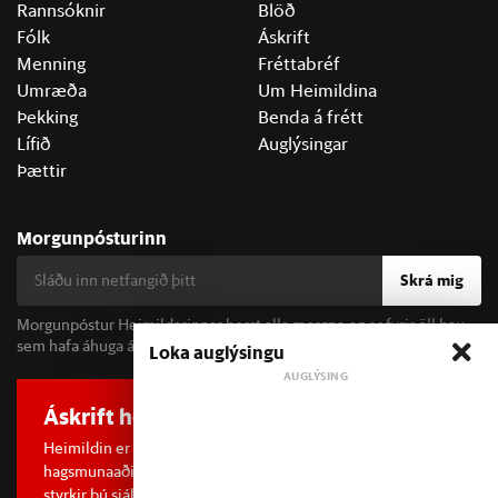
Rannsóknir
Blöð
Fólk
Áskrift
Menning
Fréttabréf
Umræða
Um Heimildina
Þekking
Benda á frétt
Lífið
Auglýsingar
Þættir
Morgunpósturinn
Skrá mig
Morgunpóstur Heimildarinnar berst alla morgna og er fyrir öll þau
sem hafa áhuga á fréttum og þjóðfélagsumræðu.
Loka auglýsingu
Áskrift hefur áhrif
Heimildin er í dreifðu eignarhaldi og óháð
hagsmunaaðilum. Með því að kaupa áskrift að Heimildinni
styrkir þú sjálfstæða rannsóknarblaðamennsku.