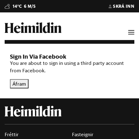
14°C
6 M/S
SKRÁ INN
Sign In Via Facebook
You are about to sign in using a third party account
from Facebook.
Áfram
Fréttir
Fasteignir