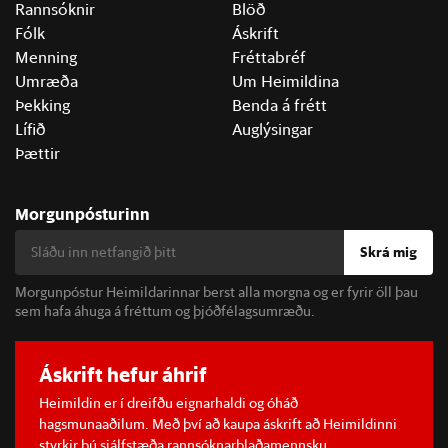
Rannsóknir
Blöð
Fólk
Áskrift
Menning
Fréttabréf
Umræða
Um Heimildina
Þekking
Benda á frétt
Lífið
Auglýsingar
Þættir
Morgunpósturinn
Skrá mig
Morgunpóstur Heimildarinnar berst alla morgna og er fyrir öll þau
sem hafa áhuga á fréttum og þjóðfélagsumræðu.
Áskrift hefur áhrif
Heimildin er í dreifðu eignarhaldi og óháð
hagsmunaaðilum. Með því að kaupa áskrift að Heimildinni
styrkir þú sjálfstæða rannsóknarblaðamennsku.