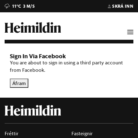
11°C
3 M/S
SKRÁ INN
Sign In Via Facebook
You are about to sign in using a third party account
from Facebook.
Áfram
Fréttir
Fasteignir