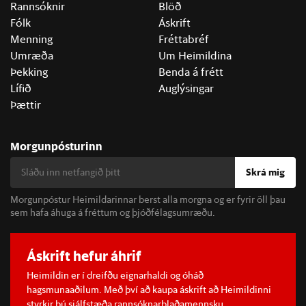
Rannsóknir
Blöð
Fólk
Áskrift
Menning
Fréttabréf
Umræða
Um Heimildina
Þekking
Benda á frétt
Lífið
Auglýsingar
Þættir
Morgunpósturinn
Skrá mig
Morgunpóstur Heimildarinnar berst alla morgna og er fyrir öll þau
sem hafa áhuga á fréttum og þjóðfélagsumræðu.
Áskrift hefur áhrif
Heimildin er í dreifðu eignarhaldi og óháð
hagsmunaaðilum. Með því að kaupa áskrift að Heimildinni
styrkir þú sjálfstæða rannsóknarblaðamennsku.