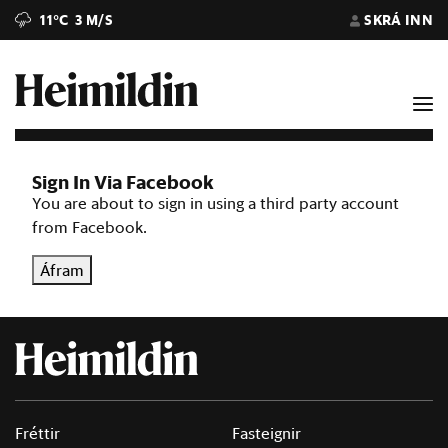
11°C
3 M/S
SKRÁ INN
Sign In Via Facebook
You are about to sign in using a third party account
from Facebook.
Áfram
Fréttir
Fasteignir