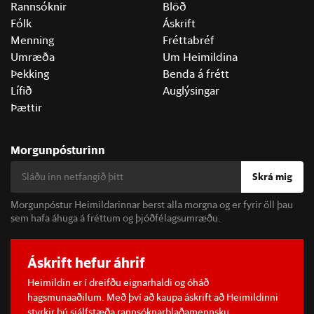
Rannsóknir
Blöð
Fólk
Áskrift
Menning
Fréttabréf
Umræða
Um Heimildina
Þekking
Benda á frétt
Lífið
Auglýsingar
Þættir
Morgunpósturinn
Skrá mig
Morgunpóstur Heimildarinnar berst alla morgna og er fyrir öll þau
sem hafa áhuga á fréttum og þjóðfélagsumræðu.
Áskrift hefur áhrif
Heimildin er í dreifðu eignarhaldi og óháð
hagsmunaaðilum. Með því að kaupa áskrift að Heimildinni
styrkir þú sjálfstæða rannsóknarblaðamennsku.