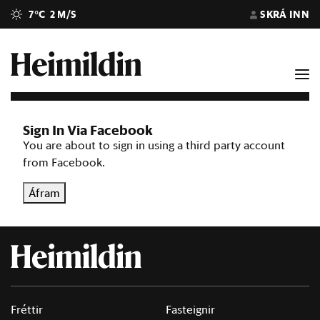
7°C
2 M/S
SKRÁ INN
Sign In Via Facebook
You are about to sign in using a third party account
from Facebook.
Áfram
Fréttir
Fasteignir