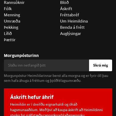
Rannsóknir
Blöð
Fólk
Áskrift
Menning
Fréttabréf
Umræða
Um Heimildina
Þekking
Benda á frétt
Lífið
Auglýsingar
Þættir
Morgunpósturinn
Skrá mig
Morgunpóstur Heimildarinnar berst alla morgna og er fyrir öll þau
sem hafa áhuga á fréttum og þjóðfélagsumræðu.
Áskrift hefur áhrif
Heimildin er í dreifðu eignarhaldi og óháð
hagsmunaaðilum. Með því að kaupa áskrift að Heimildinni
styrkir þú sjálfstæða rannsóknarblaðamennsku.