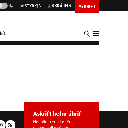
STYRKJA
SKRÁ INN
ÁSKRIFT
fið
Áskrift hefur áhrif
Heimildin er í dreifðu
eignarhaldi og óháð