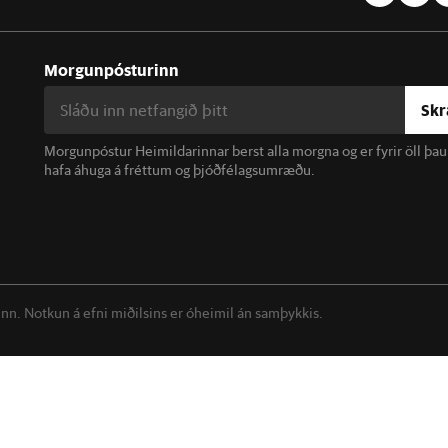
Morgunpósturinn
Skr
Morgunpóstur Heimildarinnar berst alla morgna og er fyrir öll þa
hafa áhuga á fréttum og þjóðfélagsumræðu.
linn. Notkun á efni miðilsins er óheimil án samþykkis.