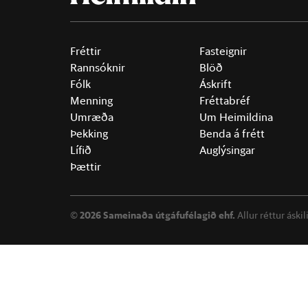
Fréttir
Fasteignir
Rannsóknir
Blöð
Fólk
Áskrift
Menning
Fréttabréf
Umræða
Um Heimildina
Þekking
Benda á frétt
Lífið
Auglýsingar
Þættir
©
2026 Sameinaða útgáfufélagið ehf.
Allur réttur áski