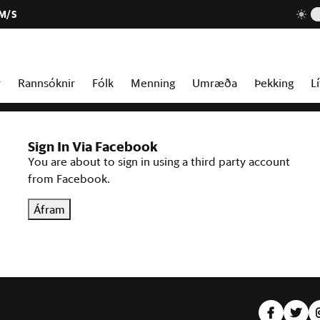
 M/S
r
Rannsóknir
Fólk
Menning
Umræða
Þekking
Lí
Sign In Via Facebook
You are about to sign in using a third party account
from Facebook.
Áfram