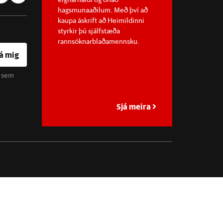
hagsmunaaðilum. Með því að
kaupa áskrift að Heimildinni
styrkir þú sjálfstæða
rannsóknarblaðamennsku.
á mig
u sem
Sjá meira