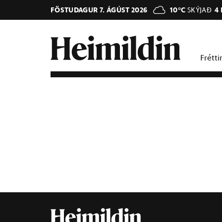
FÖSTUDAGUR 7. ÁGÚST 2026
10°C
SKÝJAÐ
4
Frétti