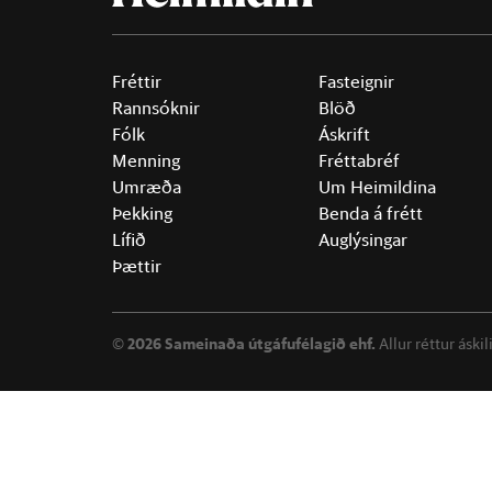
Fréttir
Fasteignir
Rannsóknir
Blöð
Fólk
Áskrift
Menning
Fréttabréf
Umræða
Um Heimildina
Þekking
Benda á frétt
Lífið
Auglýsingar
Þættir
©
2026 Sameinaða útgáfufélagið ehf.
Allur réttur áski