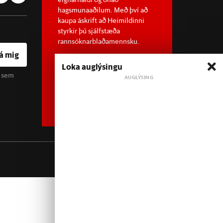
hagsmunaaðilum. Með því að
kaupa áskrift að Heimildinni
styrkir þú sjálfstæða
rannsóknarblaðamennsku.
á mig
Loka auglýsingu
u sem
Sjá meira