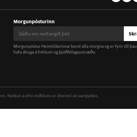
Morgunpósturinn
Skr
Morgunpóstur Heimildarinnar berst alla morgna og er fyrir öll þa
hafa áhuga á fréttum og þjóðfélagsumræðu.
linn. Notkun á efni miðilsins er óheimil án samþykkis.