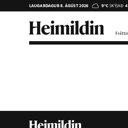
LAUGARDAGUR 8. ÁGÚST 2026
9°C
SKÝJAÐ
4
Frétti