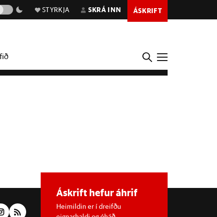
STYRKJA
SKRÁ INN
ÁSKRIFT
fið
Áskrift hefur áhrif
Heimildin er í dreifðu
eignarhaldi og óháð