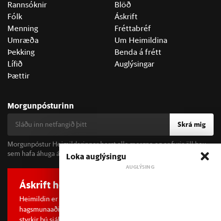
Rannsóknir
Blöð
Fólk
Áskrift
Menning
Fréttabréf
Umræða
Um Heimildina
Þekking
Benda á frétt
Lífið
Auglýsingar
Þættir
Morgunpósturinn
Skrá mig
Morgunpóstur Heimildarinnar berst alla morgna og er fyrir öll þau
sem hafa áhuga á fréttum og þjóðfélagsumræðu.
Loka auglýsingu
Áskrift hefur áhrif
Heimildin er í dreifðu eignarhaldi og óháð
hagsmunaaðilum. Með því að kaupa áskrift að Heimildinni
styrkir þú sjálfstæða rannsóknarblaðamennsku.