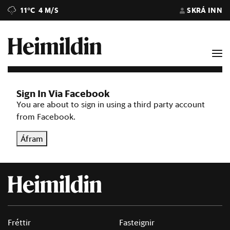
11°C
4 M/S
SKRÁ INN
Sign In Via Facebook
You are about to sign in using a third party account
from Facebook.
Áfram
Fréttir
Fasteignir