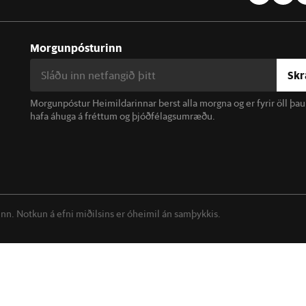
Morgunpósturinn
Skr
Morgunpóstur Heimildarinnar berst alla morgna og er fyrir öll þa
hafa áhuga á fréttum og þjóðfélagsumræðu.
linn. Notkun á efni miðilsins er óheimil án samþykkis.