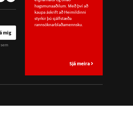
hagsmunaaðilum. Með því að
kaupa áskrift að Heimildinni
styrkir þú sjálfstæða
rannsóknarblaðamennsku.
á mig
u sem
Sjá meira