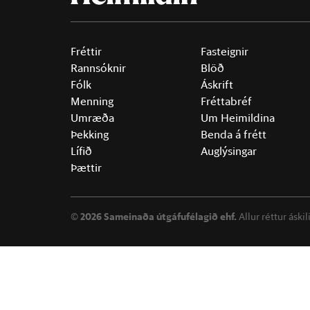
Fréttir
Fasteignir
Rannsóknir
Blöð
Fólk
Áskrift
Menning
Fréttabréf
Umræða
Um Heimildina
Þekking
Benda á frétt
Lífið
Auglýsingar
Þættir
©
2026 Sameinaða útgáfufélagið ehf.
Allur réttur áski