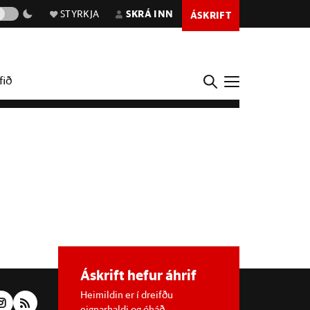
STYRKJA
SKRÁ INN
ÁSKRIFT
fið
Áskrift hefur áhrif
Heimildin er í dreifðu
eignarhaldi og óháð