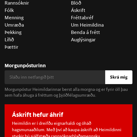
Rannsóknir
Blöð
Fólk
Áskrift
Menning
Fréttabréf
Umræða
Um Heimildina
Þekking
Benda á frétt
Lífið
Auglýsingar
Þættir
Morgunpósturinn
Skrá mig
Morgunpóstur Heimildarinnar berst alla morgna og er fyrir öll þau
sem hafa áhuga á fréttum og þjóðfélagsumræðu.
Áskrift hefur áhrif
Heimildin er í dreifðu eignarhaldi og óháð
hagsmunaaðilum. Með því að kaupa áskrift að Heimildinni
styrkir þú sjálfstæða rannsóknarblaðamennsku.