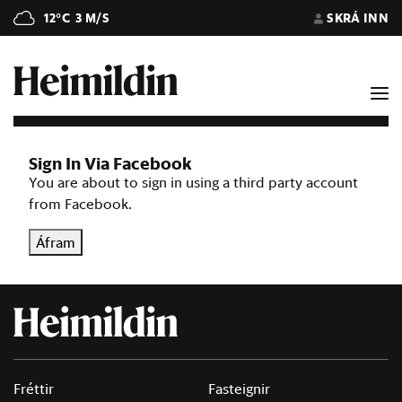
12°C
3 M/S
SKRÁ INN
Sign In Via Facebook
You are about to sign in using a third party account
from Facebook.
Áfram
Fréttir
Fasteignir