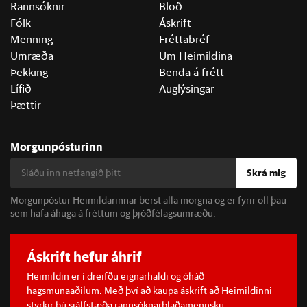
Rannsóknir
Blöð
Fólk
Áskrift
Menning
Fréttabréf
Umræða
Um Heimildina
Þekking
Benda á frétt
Lífið
Auglýsingar
Þættir
Morgunpósturinn
Skrá mig
Morgunpóstur Heimildarinnar berst alla morgna og er fyrir öll þau
sem hafa áhuga á fréttum og þjóðfélagsumræðu.
Áskrift hefur áhrif
Heimildin er í dreifðu eignarhaldi og óháð
hagsmunaaðilum. Með því að kaupa áskrift að Heimildinni
styrkir þú sjálfstæða rannsóknarblaðamennsku.