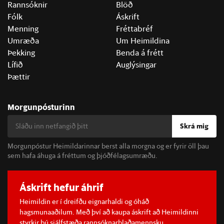
Rannsóknir
Blöð
Fólk
Áskrift
Menning
Fréttabréf
Umræða
Um Heimildina
Þekking
Benda á frétt
Lífið
Auglýsingar
Þættir
Morgunpósturinn
Skrá mig
Morgunpóstur Heimildarinnar berst alla morgna og er fyrir öll þau
sem hafa áhuga á fréttum og þjóðfélagsumræðu.
Áskrift hefur áhrif
Heimildin er í dreifðu eignarhaldi og óháð
hagsmunaaðilum. Með því að kaupa áskrift að Heimildinni
styrkir þú sjálfstæða rannsóknarblaðamennsku.