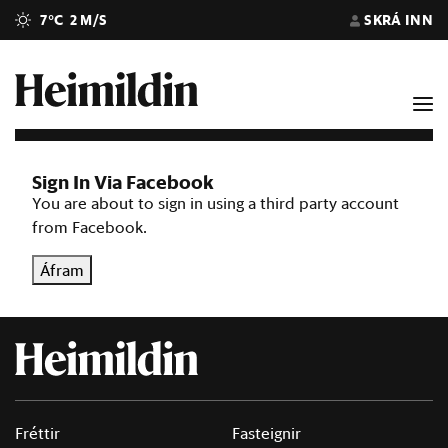
7°C
2 M/S
SKRÁ INN
Sign In Via Facebook
You are about to sign in using a third party account
from Facebook.
Áfram
Fréttir
Fasteignir