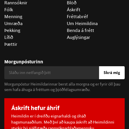
Rannsóknir
Blöð
Fólk
Áskrift
Menning
Fréttabréf
Umræða
Um Heimildina
Þekking
Benda á frétt
Lífið
Auglýsingar
Þættir
Morgunpósturinn
Skrá mig
Morgunpóstur Heimildarinnar berst alla morgna og er fyrir öll þau
sem hafa áhuga á fréttum og þjóðfélagsumræðu.
Áskrift hefur áhrif
Heimildin er í dreifðu eignarhaldi og óháð
hagsmunaaðilum. Með því að kaupa áskrift að Heimildinni
styrkir þú sjálfstæða rannsóknarblaðamennsku.