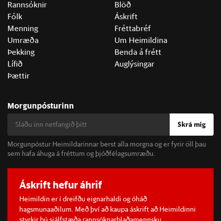
Rannsóknir
Blöð
Fólk
Áskrift
Menning
Fréttabréf
Umræða
Um Heimildina
Þekking
Benda á frétt
Lífið
Auglýsingar
Þættir
Morgunpósturinn
Skrá mig
Morgunpóstur Heimildarinnar berst alla morgna og er fyrir öll þau
sem hafa áhuga á fréttum og þjóðfélagsumræðu.
Áskrift hefur áhrif
Heimildin er í dreifðu eignarhaldi og óháð
hagsmunaaðilum. Með því að kaupa áskrift að Heimildinni
styrkir þú sjálfstæða rannsóknarblaðamennsku.