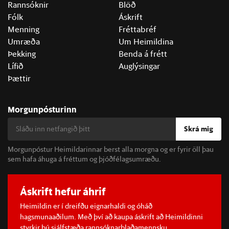
Rannsóknir
Blöð
Fólk
Áskrift
Menning
Fréttabréf
Umræða
Um Heimildina
Þekking
Benda á frétt
Lífið
Auglýsingar
Þættir
Morgunpósturinn
Skrá mig
Morgunpóstur Heimildarinnar berst alla morgna og er fyrir öll þau
sem hafa áhuga á fréttum og þjóðfélagsumræðu.
Áskrift hefur áhrif
Heimildin er í dreifðu eignarhaldi og óháð
hagsmunaaðilum. Með því að kaupa áskrift að Heimildinni
styrkir þú sjálfstæða rannsóknarblaðamennsku.