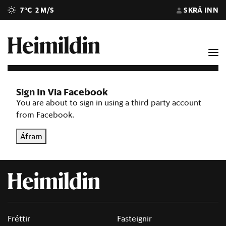
7°C
2 M/S
SKRÁ INN
Sign In Via Facebook
You are about to sign in using a third party account
from Facebook.
Áfram
Fréttir
Fasteignir