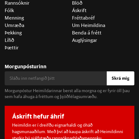
Rannsóknir
Blöð
Fólk
Áskrift
Menning
Fréttabréf
Umræða
Um Heimildina
Þekking
Benda á frétt
Lífið
Auglýsingar
Þættir
Morgunpósturinn
Skrá mig
Morgunpóstur Heimildarinnar berst alla morgna og er fyrir öll þau
sem hafa áhuga á fréttum og þjóðfélagsumræðu.
Áskrift hefur áhrif
Heimildin er í dreifðu eignarhaldi og óháð
hagsmunaaðilum. Með því að kaupa áskrift að Heimildinni
styrkir þú sjálfstæða rannsóknarblaðamennsku.