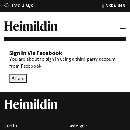
13°C
4 M/S
SKRÁ INN
Sign In Via Facebook
You are about to sign in using a third party account
from Facebook.
Áfram
Fréttir
Fasteignir