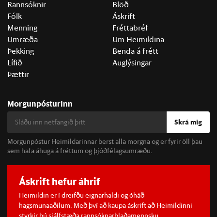
Rannsóknir
Blöð
Fólk
Áskrift
Menning
Fréttabréf
Umræða
Um Heimildina
Þekking
Benda á frétt
Lífið
Auglýsingar
Þættir
Morgunpósturinn
Skrá mig
Morgunpóstur Heimildarinnar berst alla morgna og er fyrir öll þau
sem hafa áhuga á fréttum og þjóðfélagsumræðu.
Áskrift hefur áhrif
Heimildin er í dreifðu eignarhaldi og óháð
hagsmunaaðilum. Með því að kaupa áskrift að Heimildinni
styrkir þú sjálfstæða rannsóknarblaðamennsku.