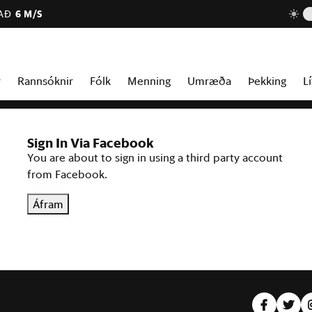
AÐ
6 M/S
r
Rannsóknir
Fólk
Menning
Umræða
Þekking
Lí
Sign In Via Facebook
You are about to sign in using a third party account
from Facebook.
Áfram