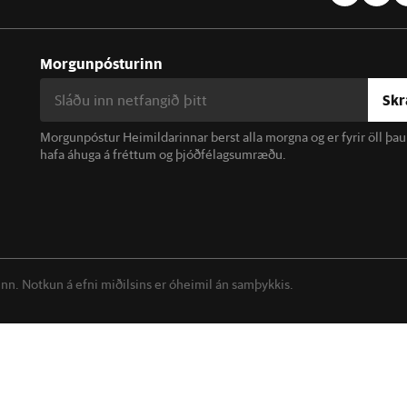
Morgunpósturinn
Skr
Morgunpóstur Heimildarinnar berst alla morgna og er fyrir öll þa
hafa áhuga á fréttum og þjóðfélagsumræðu.
linn. Notkun á efni miðilsins er óheimil án samþykkis.