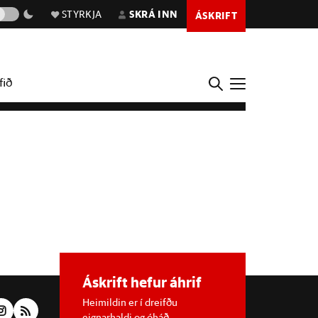
STYRKJA
SKRÁ INN
ÁSKRIFT
fið
Áskrift hefur áhrif
Heimildin er í dreifðu
eignarhaldi og óháð