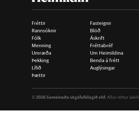
Fréttir
Fasteignir
Rannsóknir
Blöð
Fólk
Áskrift
Menning
Fréttabréf
Umræða
Um Heimildina
Þekking
Benda á frétt
Lífið
Auglýsingar
Þættir
©
2026 Sameinaða útgáfufélagið ehf.
Allur réttur áski