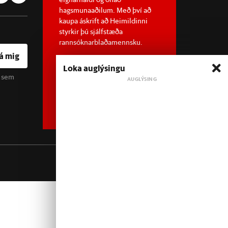
hagsmunaaðilum. Með því að
kaupa áskrift að Heimildinni
styrkir þú sjálfstæða
rannsóknarblaðamennsku.
á mig
Loka auglýsingu
u sem
Sjá meira