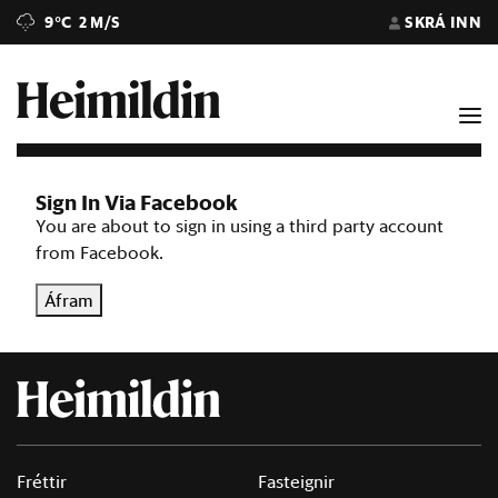
9°C
2 M/S
SKRÁ INN
Sign In Via Facebook
You are about to sign in using a third party account
from Facebook.
Áfram
Fréttir
Fasteignir