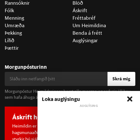
Rannsóknir
Blöð
Fólk
Áskrift
Menning
Fréttabréf
Umræða
Um Heimildina
Þekking
Benda á frétt
Lífið
Auglýsingar
Þættir
Morgunpósturinn
Skrá mig
Morgunpóstur Heimildarinnar berst alla morgna og er fyrir öll þau
sem hafa áhuga á fréttum og þjóðfélagsumræðu.
Loka auglýsingu
Áskrift hefur áhrif
Heimildin er í dreifðu eignarhaldi og óháð
hagsmunaaðilum. Með því að kaupa áskrift að Heimildinni
styrkir þú sjálfstæða rannsóknarblaðamennsku.