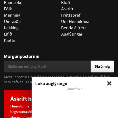
Rannsóknir
Blöð
Fólk
Áskrift
Menning
Fréttabréf
Umræða
Um Heimildina
Þekking
Benda á frétt
Lífið
Auglýsingar
Þættir
Morgunpósturinn
Skrá mig
Morgunpóstur Heimildarinnar berst alla morgna og er fyrir öll þau
sem hafa áhuga á fréttum og þjóðfélagsumræðu.
Loka auglýsingu
Áskrift hefur áhrif
Heimildin er í dreifðu eignarhaldi og óháð
hagsmunaaðilum. Með því að kaupa áskrift að Heimildinni
styrkir þú sjálfstæða rannsóknarblaðamennsku.