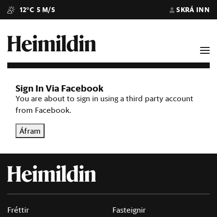
12°C
5 M/S
SKRÁ INN
Sign In Via Facebook
You are about to sign in using a third party account
from Facebook.
Áfram
Fréttir
Fasteignir