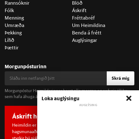
Rannsóknir
Blöð
Fólk
Áskrift
Menning
Fréttabréf
Umræða
Um Heimildina
Þekking
Benda á frétt
Lífið
Auglýsingar
Þættir
Morgunpósturinn
Skrá mig
Morgunpóstur Heimildarinnar berst alla morgna og er fyrir öll þau
sem hafa áhuga á fréttum og þjóðfélagsumræðu.
Loka auglýsingu
Áskrift hefur áhrif
Heimildin er í dreifðu eignarhaldi og óháð
hagsmunaaðilum. Með því að kaupa áskrift að Heimildinni
styrkir þú sjálfstæða rannsóknarblaðamennsku.