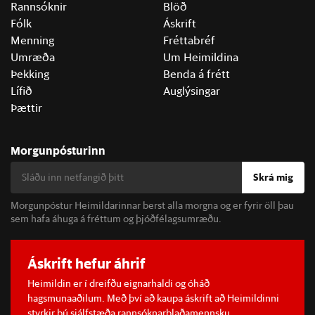
Rannsóknir
Blöð
Fólk
Áskrift
Menning
Fréttabréf
Umræða
Um Heimildina
Þekking
Benda á frétt
Lífið
Auglýsingar
Þættir
Morgunpósturinn
Skrá mig
Morgunpóstur Heimildarinnar berst alla morgna og er fyrir öll þau
sem hafa áhuga á fréttum og þjóðfélagsumræðu.
Áskrift hefur áhrif
Heimildin er í dreifðu eignarhaldi og óháð
hagsmunaaðilum. Með því að kaupa áskrift að Heimildinni
styrkir þú sjálfstæða rannsóknarblaðamennsku.