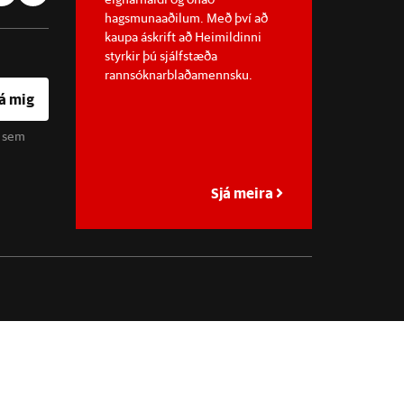
hagsmunaaðilum. Með því að
kaupa áskrift að Heimildinni
styrkir þú sjálfstæða
rannsóknarblaðamennsku.
á mig
u sem
Sjá meira