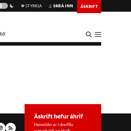
STYRKJA
SKRÁ INN
ÁSKRIFT
fið
Áskrift hefur áhrif
Heimildin er í dreifðu
eignarhaldi og óháð