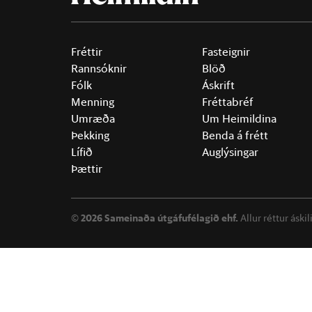
Fréttir
Fasteignir
Rannsóknir
Blöð
Fólk
Áskrift
Menning
Fréttabréf
Umræða
Um Heimildina
Þekking
Benda á frétt
Lífið
Auglýsingar
Þættir
©
2026 Sameinaða útgáfufélagið ehf.
Allur réttur áski