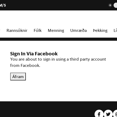
 M/S
r
Rannsóknir
Fólk
Menning
Umræða
Þekking
Lí
Sign In Via Facebook
You are about to sign in using a third party account
from Facebook.
Áfram