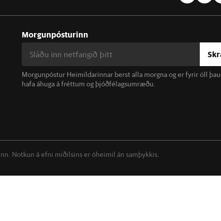
Morgunpósturinn
Skr
Morgunpóstur Heimildarinnar berst alla morgna og er fyrir öll þa
hafa áhuga á fréttum og þjóðfélagsumræðu.
linn. Notkun á efni miðilsins er óheimil án samþykkis.