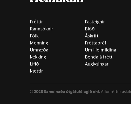
Fréttir
Fasteignir
Rannsóknir
Blöð
Fólk
Áskrift
Menning
Fréttabréf
Umræða
Um Heimildina
Þekking
Benda á frétt
Lífið
Auglýsingar
Þættir
©
2026 Sameinaða útgáfufélagið ehf.
Allur réttur áski