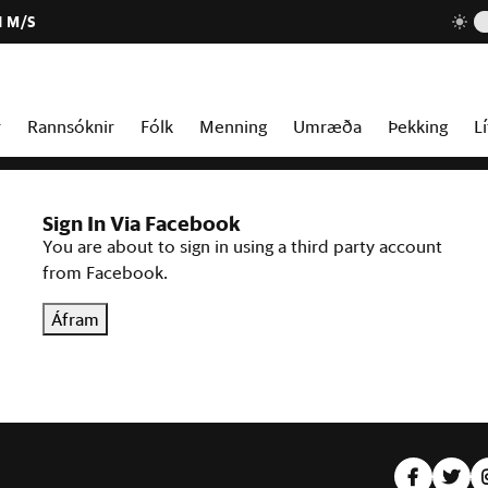
1 M/S
r
Rannsóknir
Fólk
Menning
Umræða
Þekking
Lí
Sign In Via Facebook
You are about to sign in using a third party account
from Facebook.
Áfram