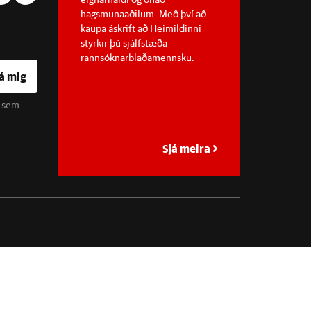
hagsmunaaðilum. Með því að
kaupa áskrift að Heimildinni
styrkir þú sjálfstæða
rannsóknarblaðamennsku.
á mig
u sem
Sjá meira