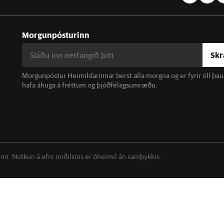
Morgunpósturinn
Skr
Morgunpóstur Heimildarinnar berst alla morgna og er fyrir öll þa
hafa áhuga á fréttum og þjóðfélagsumræðu.
linn. Notkun á efni miðilsins er óheimil án samþykkis.