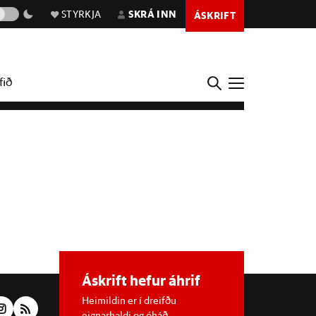
STYRKJA
SKRÁ INN
ÁSKRIFT
fið
Áskrift hefur áhrif
Heimildin er í dreifðu
eignarhaldi og óháð