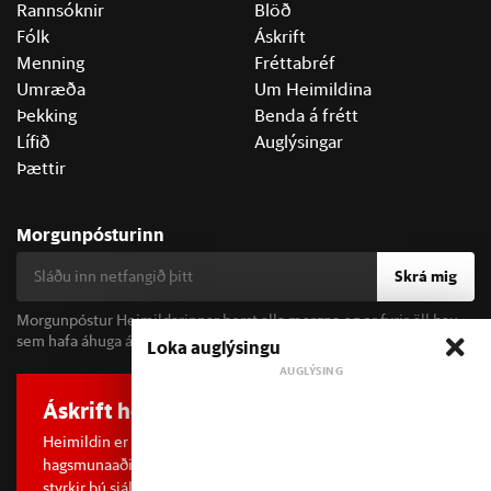
Rannsóknir
Blöð
Fólk
Áskrift
Menning
Fréttabréf
Umræða
Um Heimildina
Þekking
Benda á frétt
Lífið
Auglýsingar
Þættir
Morgunpósturinn
Skrá mig
Morgunpóstur Heimildarinnar berst alla morgna og er fyrir öll þau
sem hafa áhuga á fréttum og þjóðfélagsumræðu.
Loka auglýsingu
Áskrift hefur áhrif
Heimildin er í dreifðu eignarhaldi og óháð
hagsmunaaðilum. Með því að kaupa áskrift að Heimildinni
styrkir þú sjálfstæða rannsóknarblaðamennsku.