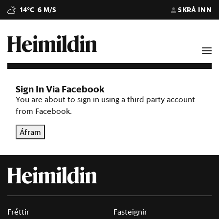
14°C
6 M/S
SKRÁ INN
Sign In Via Facebook
You are about to sign in using a third party account
from Facebook.
Áfram
Fréttir
Fasteignir