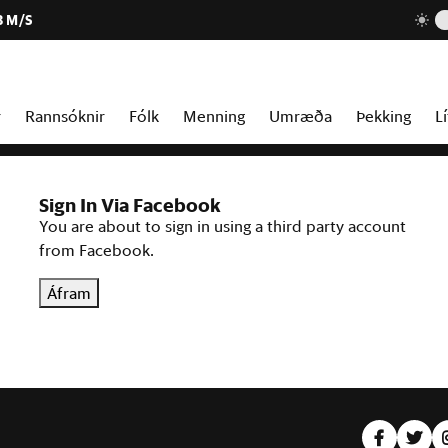
3 M/S
r
Rannsóknir
Fólk
Menning
Umræða
Þekking
Lí
Sign In Via Facebook
You are about to sign in using a third party account
from Facebook.
Áfram