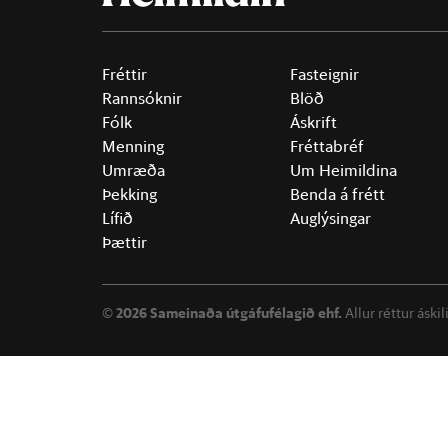
Fréttir
Fasteignir
Rannsóknir
Blöð
Fólk
Áskrift
Menning
Fréttabréf
Umræða
Um Heimildina
Þekking
Benda á frétt
Lífið
Auglýsingar
Þættir
©
2026 Sameinaða útgáfufélagið ehf.
Allur réttur áski