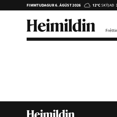
FIMMTUDAGUR 6. ÁGÚST 2026
12°C
SKÝJAÐ
Frétti