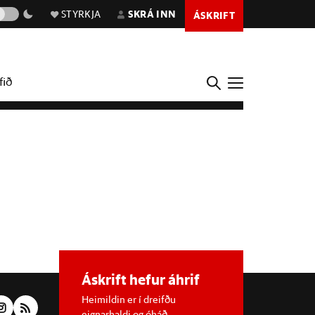
STYRKJA
SKRÁ INN
ÁSKRIFT
fið
Áskrift hefur áhrif
Heimildin er í dreifðu
eignarhaldi og óháð