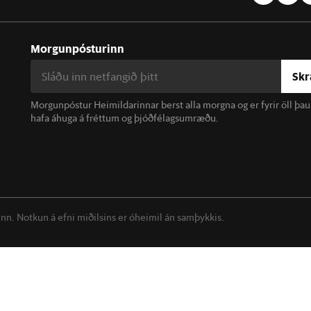
Morgunpósturinn
Skr
Morgunpóstur Heimildarinnar berst alla morgna og er fyrir öll þa
hafa áhuga á fréttum og þjóðfélagsumræðu.
linn. Notkun á efni miðilsins er óheimil án samþykkis.