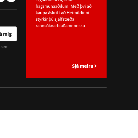
hagsmunaaðilum. Með því að
kaupa áskrift að Heimildinni
styrkir þú sjálfstæða
rannsóknarblaðamennsku.
á mig
u sem
Sjá meira