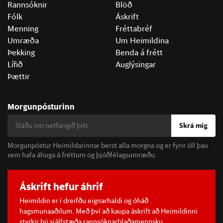
Rannsóknir
Blöð
Fólk
Áskrift
Menning
Fréttabréf
Umræða
Um Heimildina
Þekking
Benda á frétt
Lífið
Auglýsingar
Þættir
Morgunpósturinn
Skrá mig
Morgunpóstur Heimildarinnar berst alla morgna og er fyrir öll þau
sem hafa áhuga á fréttum og þjóðfélagsumræðu.
Áskrift hefur áhrif
Heimildin er í dreifðu eignarhaldi og óháð
hagsmunaaðilum. Með því að kaupa áskrift að Heimildinni
styrkir þú sjálfstæða rannsóknarblaðamennsku.