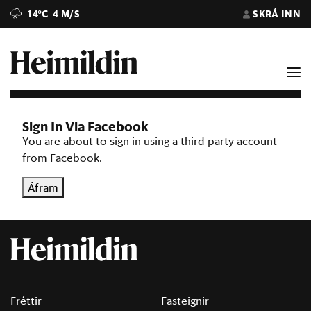
14°C
4 M/S
SKRÁ INN
Sign In Via Facebook
You are about to sign in using a third party account
from Facebook.
Áfram
Fréttir
Fasteignir