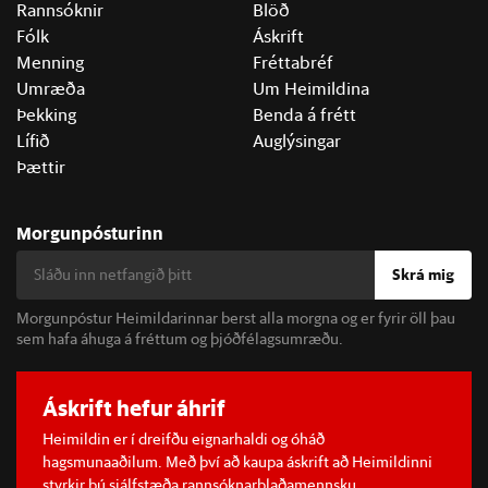
Rannsóknir
Blöð
Fólk
Áskrift
Menning
Fréttabréf
Umræða
Um Heimildina
Þekking
Benda á frétt
Lífið
Auglýsingar
Þættir
Morgunpósturinn
Skrá mig
Morgunpóstur Heimildarinnar berst alla morgna og er fyrir öll þau
sem hafa áhuga á fréttum og þjóðfélagsumræðu.
Áskrift hefur áhrif
Heimildin er í dreifðu eignarhaldi og óháð
hagsmunaaðilum. Með því að kaupa áskrift að Heimildinni
styrkir þú sjálfstæða rannsóknarblaðamennsku.