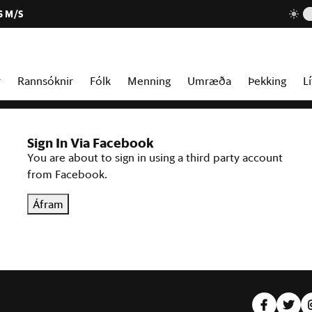
6 M/S
r
Rannsóknir
Fólk
Menning
Umræða
Þekking
Lí
Sign In Via Facebook
You are about to sign in using a third party account
from Facebook.
Áfram