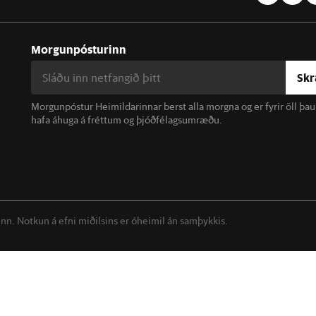
Morgunpósturinn
Skr
Morgunpóstur Heimildarinnar berst alla morgna og er fyrir öll þa
hafa áhuga á fréttum og þjóðfélagsumræðu.
linn. Notkun á efni miðilsins er óheimil án samþykkis.