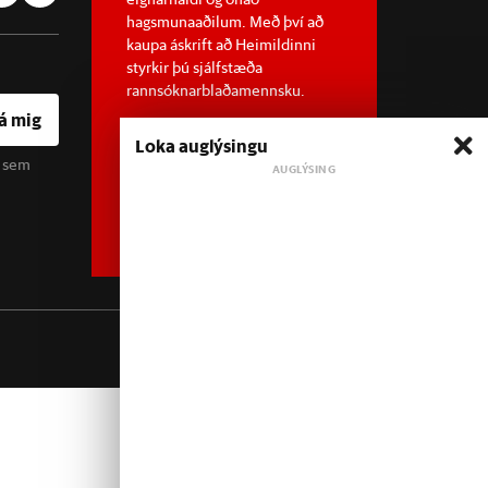
hagsmunaaðilum. Með því að
kaupa áskrift að Heimildinni
styrkir þú sjálfstæða
rannsóknarblaðamennsku.
á mig
Loka auglýsingu
u sem
Sjá meira