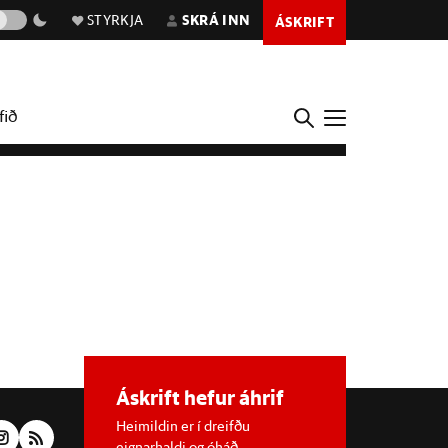
STYRKJA
SKRÁ INN
ÁSKRIFT
fið
Áskrift hefur áhrif
Heimildin er í dreifðu
eignarhaldi og óháð