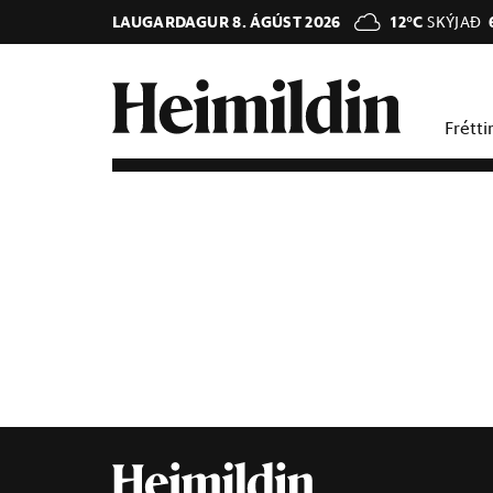
LAUGARDAGUR 8. ÁGÚST 2026
12°C
SKÝJAÐ
Frétti