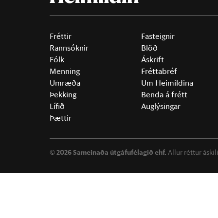
Fréttir
Fasteignir
Rannsóknir
Blöð
Fólk
Áskrift
Menning
Fréttabréf
Umræða
Um Heimildina
Þekking
Benda á frétt
Lífið
Auglýsingar
Þættir
©
2026 Sameinaða útgáfufélagið ehf.
Allur réttur áski