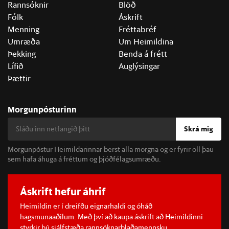
Rannsóknir
Blöð
Fólk
Áskrift
Menning
Fréttabréf
Umræða
Um Heimildina
Þekking
Benda á frétt
Lífið
Auglýsingar
Þættir
Morgunpósturinn
Skrá mig
Morgunpóstur Heimildarinnar berst alla morgna og er fyrir öll þau
sem hafa áhuga á fréttum og þjóðfélagsumræðu.
Áskrift hefur áhrif
Heimildin er í dreifðu eignarhaldi og óháð
hagsmunaaðilum. Með því að kaupa áskrift að Heimildinni
styrkir þú sjálfstæða rannsóknarblaðamennsku.