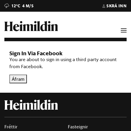
12°C
4 M/S
SKRÁ INN
Sign In Via Facebook
You are about to sign in using a third party account
from Facebook.
Áfram
Fréttir
Fasteignir