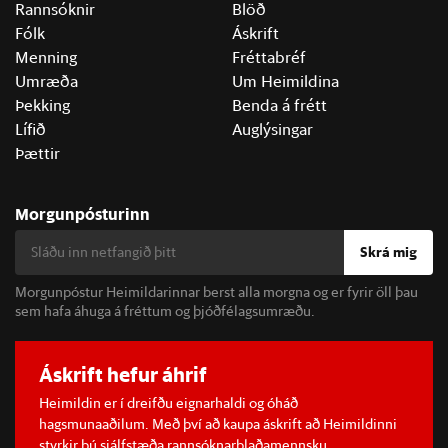
Rannsóknir
Blöð
Fólk
Áskrift
Menning
Fréttabréf
Umræða
Um Heimildina
Þekking
Benda á frétt
Lífið
Auglýsingar
Þættir
Morgunpósturinn
Skrá mig
Morgunpóstur Heimildarinnar berst alla morgna og er fyrir öll þau
sem hafa áhuga á fréttum og þjóðfélagsumræðu.
Áskrift hefur áhrif
Heimildin er í dreifðu eignarhaldi og óháð
hagsmunaaðilum. Með því að kaupa áskrift að Heimildinni
styrkir þú sjálfstæða rannsóknarblaðamennsku.