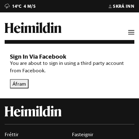
14°C
4 M/S
SKRÁ INN
Sign In Via Facebook
You are about to sign in using a third party account
from Facebook.
Áfram
Fréttir
Fasteignir