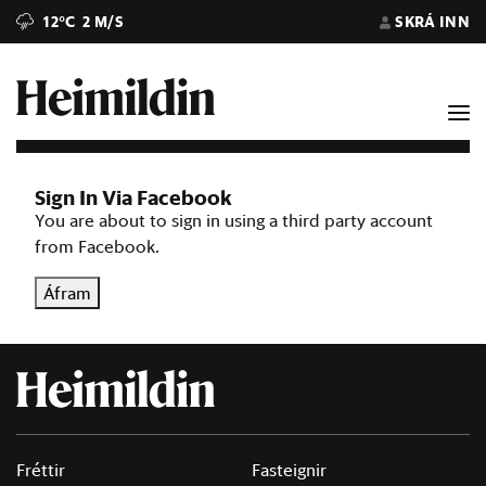
12°C
2 M/S
SKRÁ INN
Sign In Via Facebook
You are about to sign in using a third party account
from Facebook.
Áfram
Fréttir
Fasteignir