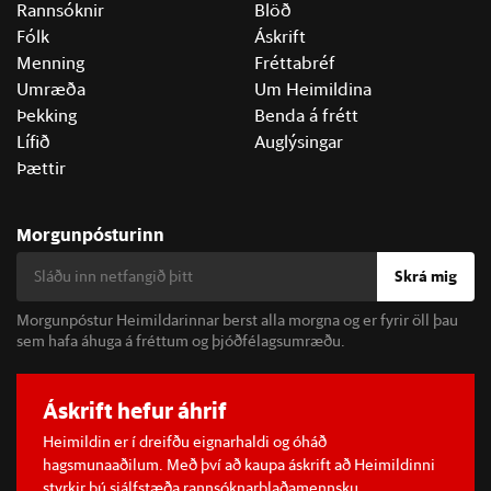
Rannsóknir
Blöð
Fólk
Áskrift
Menning
Fréttabréf
Umræða
Um Heimildina
Þekking
Benda á frétt
Lífið
Auglýsingar
Þættir
Morgunpósturinn
Skrá mig
Morgunpóstur Heimildarinnar berst alla morgna og er fyrir öll þau
sem hafa áhuga á fréttum og þjóðfélagsumræðu.
Áskrift hefur áhrif
Heimildin er í dreifðu eignarhaldi og óháð
hagsmunaaðilum. Með því að kaupa áskrift að Heimildinni
styrkir þú sjálfstæða rannsóknarblaðamennsku.