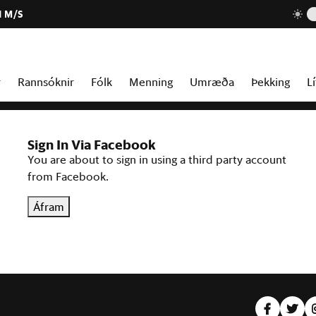
1 M/S
r
Rannsóknir
Fólk
Menning
Umræða
Þekking
Lí
Sign In Via Facebook
You are about to sign in using a third party account
from Facebook.
Áfram