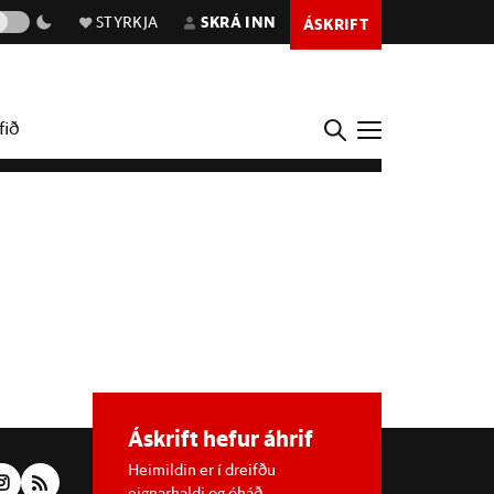
STYRKJA
SKRÁ INN
ÁSKRIFT
fið
Áskrift hefur áhrif
Heimildin er í dreifðu
eignarhaldi og óháð