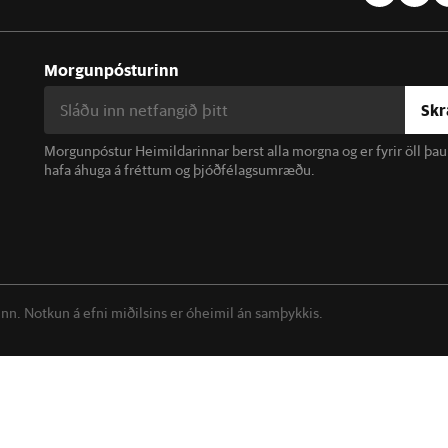
Morgunpósturinn
Skr
Morgunpóstur Heimildarinnar berst alla morgna og er fyrir öll þa
hafa áhuga á fréttum og þjóðfélagsumræðu.
linn. Notkun á efni miðilsins er óheimil án samþykkis.