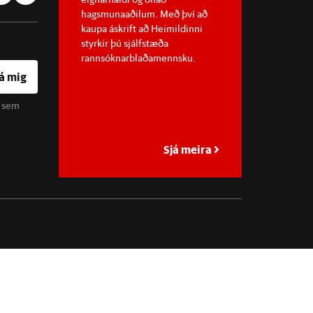
hagsmunaaðilum. Með því að
kaupa áskrift að Heimildinni
styrkir þú sjálfstæða
rannsóknarblaðamennsku.
á mig
u sem
Sjá meira