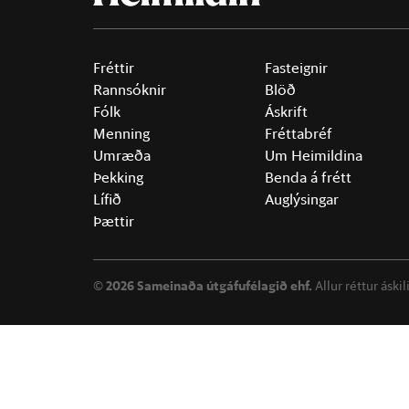
Fréttir
Fasteignir
Rannsóknir
Blöð
Fólk
Áskrift
Menning
Fréttabréf
Umræða
Um Heimildina
Þekking
Benda á frétt
Lífið
Auglýsingar
Þættir
©
2026 Sameinaða útgáfufélagið ehf.
Allur réttur áski