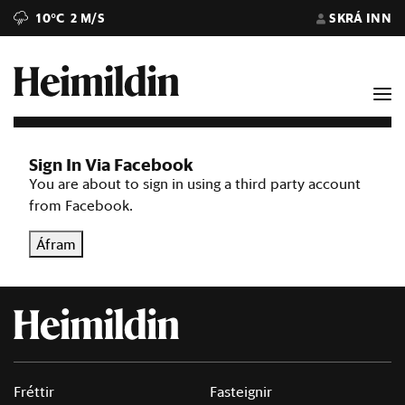
10°C
2 M/S
SKRÁ INN
Sign In Via Facebook
You are about to sign in using a third party account
from Facebook.
Áfram
Fréttir
Fasteignir