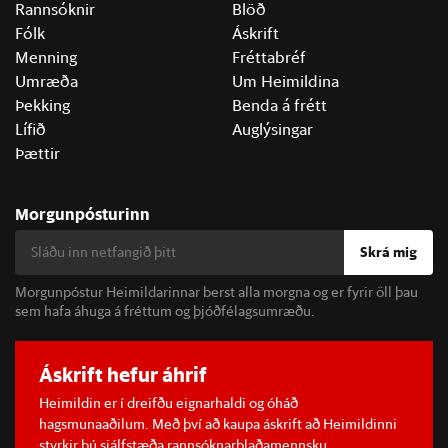
Rannsóknir
Blöð
Fólk
Áskrift
Menning
Fréttabréf
Umræða
Um Heimildina
Þekking
Benda á frétt
Lífið
Auglýsingar
Þættir
Morgunpósturinn
Skrá mig
Morgunpóstur Heimildarinnar berst alla morgna og er fyrir öll þau
sem hafa áhuga á fréttum og þjóðfélagsumræðu.
Áskrift hefur áhrif
Heimildin er í dreifðu eignarhaldi og óháð
hagsmunaaðilum. Með því að kaupa áskrift að Heimildinni
styrkir þú sjálfstæða rannsóknarblaðamennsku.