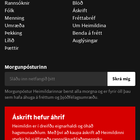
Rannsóknir
Blöð
Fólk
Áskrift
Menning
Fréttabréf
Umræða
Um Heimildina
Þekking
Benda á frétt
Lífið
Auglýsingar
Þættir
Morgunpósturinn
Skrá mig
Morgunpóstur Heimildarinnar berst alla morgna og er fyrir öll þau
sem hafa áhuga á fréttum og þjóðfélagsumræðu.
Áskrift hefur áhrif
Heimildin er í dreifðu eignarhaldi og óháð
hagsmunaaðilum. Með því að kaupa áskrift að Heimildinni
styrkir þú sjálfstæða rannsóknarblaðamennsku.