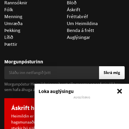
Rannsóknir
Blöð
Fólk
Áskrift
Menning
Fréttabréf
Umræða
Um Heimildina
Þekking
Benda á frétt
Lífið
Auglýsingar
Þættir
Morgunpósturinn
Skrá mig
Morgunpóstur Heimildarinnar berst alla morgna og er fyrir öll þau
sem hafa áhuga á fréttum og þjóðfélagsumræðu.
Loka auglýsingu
Áskrift hefur áhrif
Heimildin er í dreifðu eignarhaldi og óháð
hagsmunaaðilum. Með því að kaupa áskrift að Heimildinni
styrkir þú sjálfstæða rannsóknarblaðamennsku.