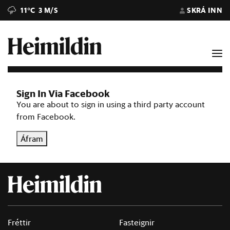
11°C
3 M/S
SKRÁ INN
Sign In Via Facebook
You are about to sign in using a third party account
from Facebook.
Áfram
Fréttir
Fasteignir