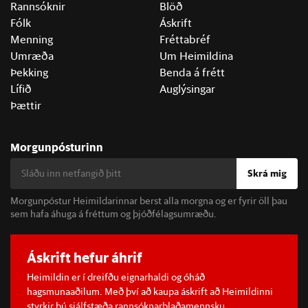
Rannsóknir
Blöð
Fólk
Áskrift
Menning
Fréttabréf
Umræða
Um Heimildina
Þekking
Benda á frétt
Lífið
Auglýsingar
Þættir
Morgunpósturinn
Skrá mig
Morgunpóstur Heimildarinnar berst alla morgna og er fyrir öll þau
sem hafa áhuga á fréttum og þjóðfélagsumræðu.
Áskrift hefur áhrif
Heimildin er í dreifðu eignarhaldi og óháð
hagsmunaaðilum. Með því að kaupa áskrift að Heimildinni
styrkir þú sjálfstæða rannsóknarblaðamennsku.