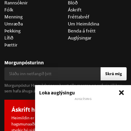
Rannsóknir
Blöð
Fólk
Áskrift
Menning
Fréttabréf
Umræða
Um Heimildina
Þekking
Benda á frétt
Lífið
Auglýsingar
Þættir
Morgunpósturinn
Skrá mig
Morgunpóstur Heimildarinnar berst alla morgna og er fyrir öll þau
sem hafa áhuga á fréttum og þjóðfélagsumræðu.
Loka auglýsingu
Áskrift hefur áhrif
Heimildin er í dreifðu eignarhaldi og óháð
hagsmunaaðilum. Með því að kaupa áskrift að Heimildinni
styrkir þú sjálfstæða rannsóknarblaðamennsku.