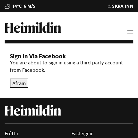
14°C
6 M/S
SKRÁ INN
Sign In Via Facebook
You are about to sign in using a third party account
from Facebook.
Áfram
Fréttir
Fasteignir