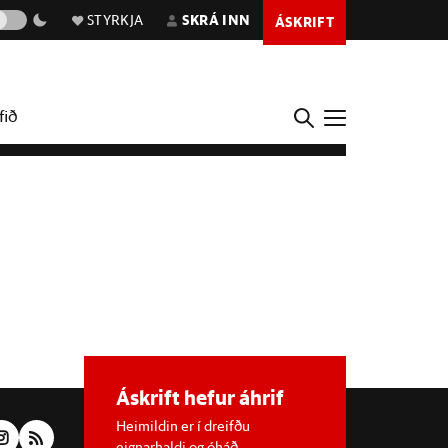
STYRKJA
SKRÁ INN
ÁSKRIFT
fið
Áskrift hefur áhrif
Heimildin er í dreifðu
eignarhaldi og óháð