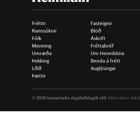
Fréttir
Fasteignir
Rannsóknir
Blöð
Fólk
Áskrift
Menning
Fréttabréf
Umræða
Um Heimildina
Þekking
Benda á frétt
Lífið
Auglýsingar
Þættir
©
2026 Sameinaða útgáfufélagið ehf.
Allur réttur áski