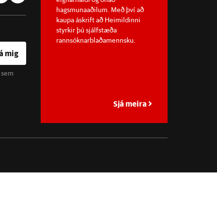
hagsmunaaðilum. Með því að
kaupa áskrift að Heimildinni
styrkir þú sjálfstæða
rannsóknarblaðamennsku.
á mig
u sem
Sjá meira