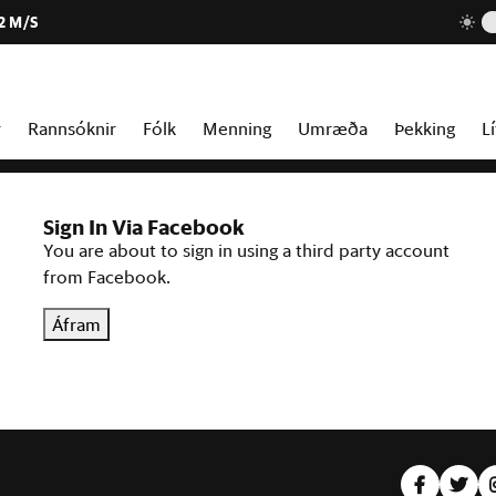
2 M/S
r
Rannsóknir
Fólk
Menning
Umræða
Þekking
Lí
Sign In Via Facebook
You are about to sign in using a third party account
from Facebook.
Áfram