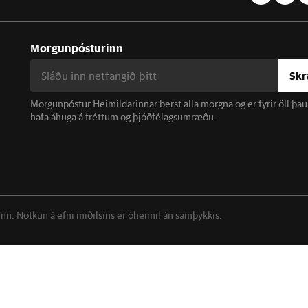
Morgunpósturinn
Skr
Morgunpóstur Heimildarinnar berst alla morgna og er fyrir öll þa
hafa áhuga á fréttum og þjóðfélagsumræðu.
linn. Notkun á efni miðilsins er óheimil án samþykkis.