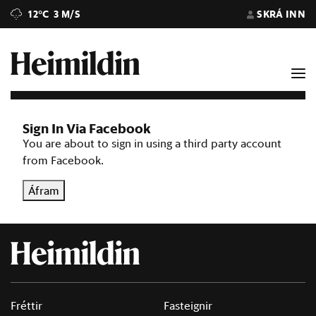
12°C
3 M/S
SKRÁ INN
Sign In Via Facebook
You are about to sign in using a third party account
from Facebook.
Áfram
Fréttir
Fasteignir