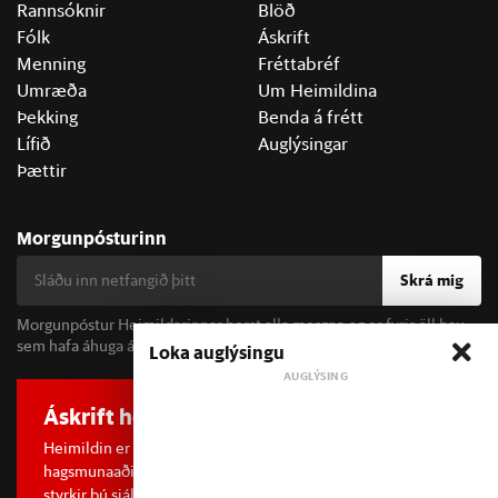
Rannsóknir
Blöð
Fólk
Áskrift
Menning
Fréttabréf
Umræða
Um Heimildina
Þekking
Benda á frétt
Lífið
Auglýsingar
Þættir
Morgunpósturinn
Skrá mig
Morgunpóstur Heimildarinnar berst alla morgna og er fyrir öll þau
sem hafa áhuga á fréttum og þjóðfélagsumræðu.
Loka auglýsingu
Áskrift hefur áhrif
Heimildin er í dreifðu eignarhaldi og óháð
hagsmunaaðilum. Með því að kaupa áskrift að Heimildinni
styrkir þú sjálfstæða rannsóknarblaðamennsku.