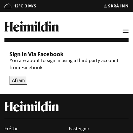
12°C
3 M/S
SKRÁ INN
Sign In Via Facebook
You are about to sign in using a third party account
from Facebook.
Áfram
Fréttir
Fasteignir