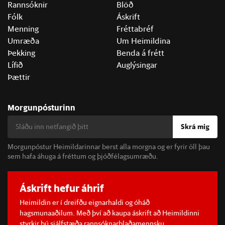
Rannsóknir
Blöð
Fólk
Áskrift
Menning
Fréttabréf
Umræða
Um Heimildina
Þekking
Benda á frétt
Lífið
Auglýsingar
Þættir
Morgunpósturinn
Skrá mig
Morgunpóstur Heimildarinnar berst alla morgna og er fyrir öll þau
sem hafa áhuga á fréttum og þjóðfélagsumræðu.
Áskrift hefur áhrif
Heimildin er í dreifðu eignarhaldi og óháð
hagsmunaaðilum. Með því að kaupa áskrift að Heimildinni
styrkir þú sjálfstæða rannsóknarblaðamennsku.