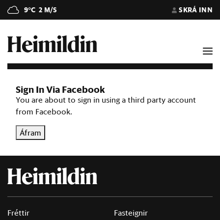
9°C
2 M/S
SKRÁ INN
Sign In Via Facebook
You are about to sign in using a third party account
from Facebook.
Áfram
Fréttir
Fasteignir