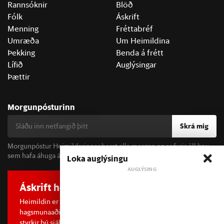
Rannsóknir
Blöð
Fólk
Áskrift
Menning
Fréttabréf
Umræða
Um Heimildina
Þekking
Benda á frétt
Lífið
Auglýsingar
Þættir
Morgunpósturinn
Skrá mig
Morgunpóstur Heimildarinnar berst alla morgna og er fyrir öll þau
sem hafa áhuga á fréttum og þjóðfélagsumræðu.
Loka auglýsingu
Áskrift hefur áhrif
Heimildin er í dreifðu eignarhaldi og óháð
hagsmunaaðilum. Með því að kaupa áskrift að Heimildinni
styrkir þú sjálfstæða rannsóknarblaðamennsku.