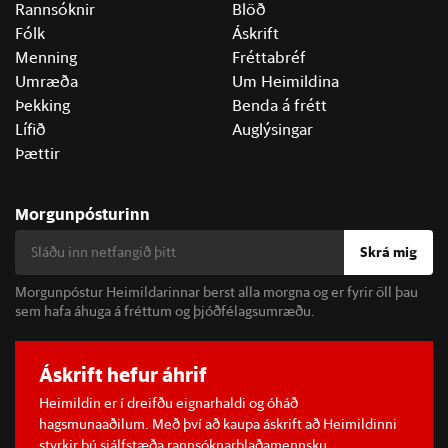
Rannsóknir
Blöð
Fólk
Áskrift
Menning
Fréttabréf
Umræða
Um Heimildina
Þekking
Benda á frétt
Lífið
Auglýsingar
Þættir
Morgunpósturinn
Skrá mig
Morgunpóstur Heimildarinnar berst alla morgna og er fyrir öll þau
sem hafa áhuga á fréttum og þjóðfélagsumræðu.
Áskrift hefur áhrif
Heimildin er í dreifðu eignarhaldi og óháð
hagsmunaaðilum. Með því að kaupa áskrift að Heimildinni
styrkir þú sjálfstæða rannsóknarblaðamennsku.