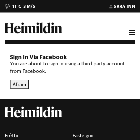
11°C
3 M/S
SKRÁ INN
Sign In Via Facebook
You are about to sign in using a third party account
from Facebook.
Áfram
Fréttir
Fasteignir