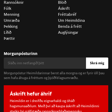
Rannsóknir
Blöð
Fólk
Áskrift
Menning
Fréttabréf
Umræða
Um Heimildina
Þekking
Benda á frétt
Lífið
Auglýsingar
Þættir
Morgunpósturinn
Skrá mig
Morgunpóstur Heimildarinnar berst alla morgna og er fyrir öll þau
sem hafa áhuga á fréttum og þjóðfélagsumræðu.
Áskrift hefur áhrif
Heimildin er í dreifðu eignarhaldi og óháð
hagsmunaaðilum. Með því að kaupa áskrift að Heimildinni
styrkir þú sjálfstæða rannsóknarblaðamennsku.