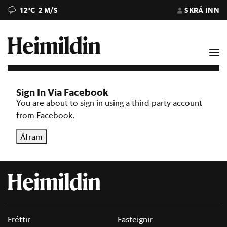
12°C
2 M/S
SKRÁ INN
Sign In Via Facebook
You are about to sign in using a third party account
from Facebook.
Áfram
Fréttir
Fasteignir